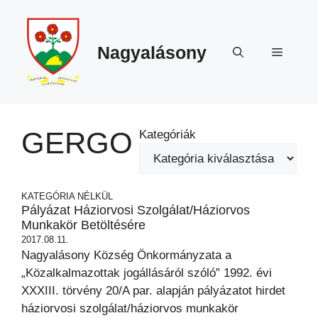
Megszakítás
Kilépés
a
tartalomba
Nagyalásony
Menü
GERGO
Kategóriák
KATEGÓRIA NÉLKÜL
Pályázat Háziorvosi Szolgálat/háziorvos
Munkakör Betöltésére
2017.08.11.
Nagyalásony Község Önkormányzata a
„Közalkalmazottak jogállásáról szóló” 1992. évi
XXXIII. törvény 20/A par. alapján pályázatot hirdet
háziorvosi szolgálat/háziorvos munkakör