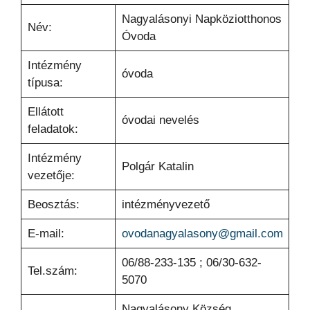
Nagyalásonyi Napköziotthonos
Név:
Óvoda
Intézmény
óvoda
típusa:
Ellátott
óvodai nevelés
feladatok:
Intézmény
Polgár Katalin
vezetője:
Beosztás:
intézményvezető
E-mail:
ovodanagyalasony@gmail.com
06/88-233-135 ; 06/30-632-
Tel.szám:
5070
Nagyalásony Község