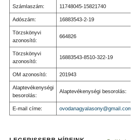
Számlaszám:
11748045-15821740
Adószám:
16883543-2-19
Törzskönyvi
664826
azonosító:
Törzskönyvi
16883543-8510-322-19
azonosító:
OM azonosító:
201943
Alaptevékenységi
Alaptevékenységi besorolás:
besorolás:
E-mail címe:
ovodanagyalasony@gmail.com
LEGFRISSEBB HÍREINK