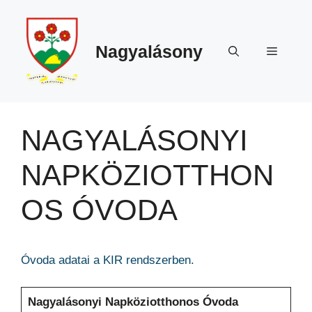
Megszakítás
Kilépés
a
tartalomba
Nagyalásony
Menü
NAGYALÁSONYI
NAPKÖZIOTTHON
OS ÓVODA
Óvoda adatai a KIR rendszerben.
Nagyalásonyi Napköziotthonos Óvoda