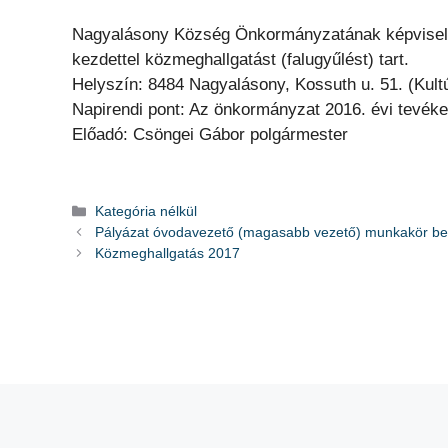
Nagyalásony Község Önkormányzatának képviselő-te
kezdettel közmeghallgatást (falugyűlést) tart.
Helyszín: 8484 Nagyalásony, Kossuth u. 51. (Kult
Napirendi pont: Az önkormányzat 2016. évi tevéken
Előadó: Csöngei Gábor polgármester
Kategória
Kategória nélkül
Pályázat óvodavezető (magasabb vezető) munkakör bet
Közmeghallgatás 2017