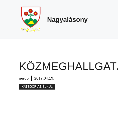
Megszakítás
Kilépés
a
tartalomba
Nagyalásony
KÖZMEGHALLGAT
gergo
2017.04.19.
KATEGÓRIA NÉLKÜL