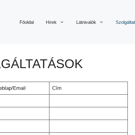
Főoldal
Hírek
Látnivalók
Szolgálta
LGÁLTATÁSOK
blap/Email
Cím