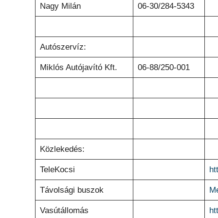
Nagy Milán
06-30/284-5343
Autószervíz:
Miklós Autójavító Kft.
06-88/250-001
Közlekedés:
TeleKocsi
ht
Távolsági buszok
Me
Vasútállomás
ht