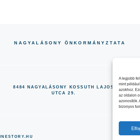
NAGYALÁSONY ÖNKORMÁNYZTATA
A legjobb fe
mint például
8484 NAGYALÁSONY KOSSUTH LAJOS
azokhoz. Ez
UTCA 29.
az oldalon o
azonosítók.
bizonyos fun
Elf
INESTORY.HU
ADAT