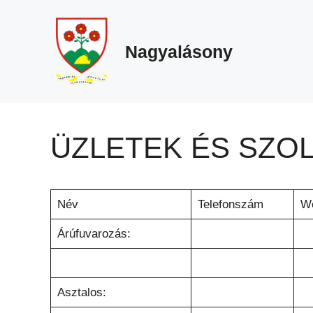
Megszakítás
Kilépés
a
tartalomba
Nagyalásony
ÜZLETEK ÉS SZO
Név
Telefonszám
We
Árúfuvarozás:
Asztalos: