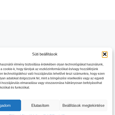
Süti beállítások
lhasználói élmény biztosítása érdekében olyan technológiákat használunk,
 a cookie-k, hogy tároljuk az eszközinformációkat és/vagy hozzáférjünk
en technológiákhoz való hozzájárulás lehetővé teszi számunkra, hogy ezen
lyan adatokat dolgozzunk fel, mint a böngészési viselkedés vagy az egyedi
 A hozzájárulás elmaradása vagy visszavonása hátrányosan befolyásolhat
kciókat és funkciókat.
ogadom
Elutasítom
Beállítások megtekintése
VÉDELEM
IMPRESSZUM
KAPCSOLAT