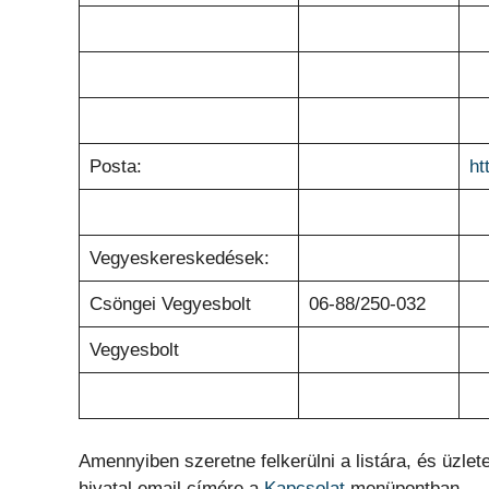
Posta:
ht
Vegyeskereskedések:
Csöngei Vegyesbolt
06-88/250-032
Vegyesbolt
Amennyiben szeretne felkerülni a listára, és üzlete
hivatal email címére a
Kapcsolat
menüpontban.