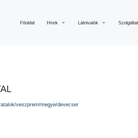
Főoldal
Hírek
Látnivalók
Szolgálta
TAL
ivatalok/veszprem/megye/devecser