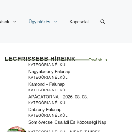
tások
Ügyintézés
Kapcsolat
LEGFRISSEBB HÍREINK
Tovább
KATEGÓRIA NÉLKÜL
Nagyalásony Falunap
KATEGÓRIA NÉLKÜL
Kamond – Falunap
KATEGÓRIA NÉLKÜL
APÁCATORNA – 2026. 08. 08.
KATEGÓRIA NÉLKÜL
Dabrony Falunap
KATEGÓRIA NÉLKÜL
Somlóvecsei Családi És Közösségi Nap
KATEGÓRIA NÉLKÜL
,
KIEMELT HÍREK
,