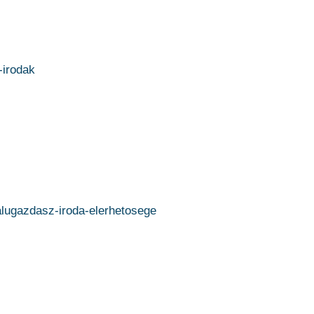
-irodak
alugazdasz-iroda-elerhetosege