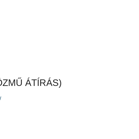
ÖZMŰ ÁTÍRÁS)
/