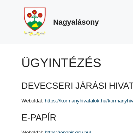
Megszakítás
Kilépés
a
tartalomba
Nagyalásony
ÜGYINTÉZÉS
DEVECSERI JÁRÁSI HIVA
Weboldal:
https://kormanyhivatalok.hu/kormanyh
E-PAPÍR
Weboldal:
https://epapir.gov.hu/