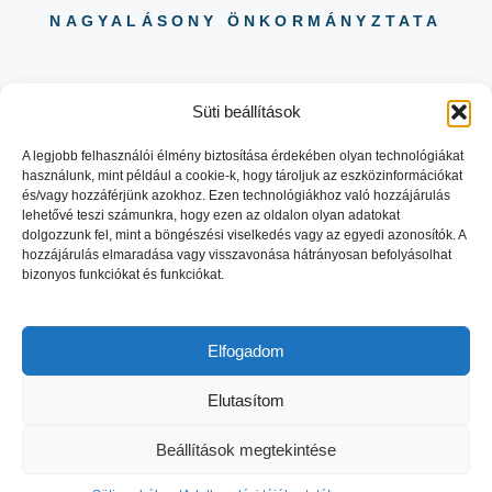
NAGYALÁSONY ÖNKORMÁNYZTATA
Süti beállítások
A legjobb felhasználói élmény biztosítása érdekében olyan technológiákat
használunk, mint például a cookie-k, hogy tároljuk az eszközinformációkat
06 88 504 730
és/vagy hozzáférjünk azokhoz. Ezen technológiákhoz való hozzájárulás
8484 NAGYALÁSONY KOSSUTH
lehetővé teszi számunkra, hogy ezen az oldalon olyan adatokat
LAJOS UTCA 29.
dolgozzunk fel, mint a böngészési viselkedés vagy az egyedi azonosítók. A
hozzájárulás elmaradása vagy visszavonása hátrányosan befolyásolhat
bizonyos funkciókat és funkciókat.
Elfogadom
© 2026 NAGYALASONY.HU |
Elutasítom
WEBOLDAL:
ONLINESTORY.HU
ADATVÉDELEM
Beállítások megtekintése
IMPRESSZUM
KAPCSOLAT