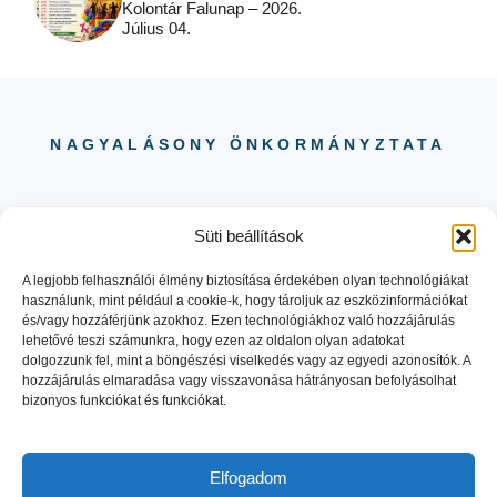
Kolontár Falunap – 2026.
Július 04.
NAGYALÁSONY ÖNKORMÁNYZTATA
Süti beállítások
A legjobb felhasználói élmény biztosítása érdekében olyan technológiákat
használunk, mint például a cookie-k, hogy tároljuk az eszközinformációkat
06 88 504 730
és/vagy hozzáférjünk azokhoz. Ezen technológiákhoz való hozzájárulás
8484 NAGYALÁSONY KOSSUTH
lehetővé teszi számunkra, hogy ezen az oldalon olyan adatokat
LAJOS UTCA 29.
dolgozzunk fel, mint a böngészési viselkedés vagy az egyedi azonosítók. A
hozzájárulás elmaradása vagy visszavonása hátrányosan befolyásolhat
bizonyos funkciókat és funkciókat.
Elfogadom