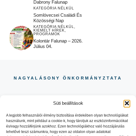
Dabrony Falunap
KATEGÓRIA NÉLKÜL
Somlóvecsei Családi És
Közösségi Nap
KATEGÓRIA NÉLKÜL
,
KIEMELT HÍREK
,
PROGRAMOK
Kolontár Falunap – 2026.
Július 04.
NAGYALÁSONY ÖNKORMÁNYZTATA
Süti beállítások
A legjobb felhasználói élmény biztosítása érdekében olyan technológiákat
használunk, mint például a cookie-k, hogy tároljuk az eszközinformációkat
06 88 504 730
és/vagy hozzáférjünk azokhoz. Ezen technológiákhoz való hozzájárulás
8484 NAGYALÁSONY KOSSUTH
lehetővé teszi számunkra, hogy ezen az oldalon olyan adatokat
LAJOS UTCA 29.