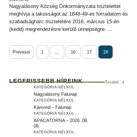
Nagyalásony Község Önkormányzata tisztelettel
meghívja a lakosságot az 1848-49-es forradalom és
szabadságharc tiszteletére 2016. március 15-én
(kedd) megrendezésre kerülő ünnepségre. ...
Previous
1
…
16
17
18
LEGFRISSEBB HÍREINK
Tovább
KATEGÓRIA NÉLKÜL
Nagyalásony Falunap
KATEGÓRIA NÉLKÜL
Kamond – Falunap
KATEGÓRIA NÉLKÜL
APÁCATORNA – 2026. 08.
08.
KATEGÓRIA NÉLKÜL