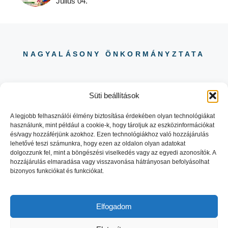
Július 04.
NAGYALÁSONY ÖNKORMÁNYZTATA
Süti beállítások
A legjobb felhasználói élmény biztosítása érdekében olyan technológiákat
használunk, mint például a cookie-k, hogy tároljuk az eszközinformációkat
06 88 504 730
és/vagy hozzáférjünk azokhoz. Ezen technológiákhoz való hozzájárulás
8484 NAGYALÁSONY KOSSUTH
lehetővé teszi számunkra, hogy ezen az oldalon olyan adatokat
LAJOS UTCA 29.
dolgozzunk fel, mint a böngészési viselkedés vagy az egyedi azonosítók. A
hozzájárulás elmaradása vagy visszavonása hátrányosan befolyásolhat
bizonyos funkciókat és funkciókat.
Elfogadom
© 2026 NAGYALASONY.HU |