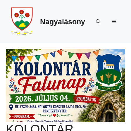
Megszakítás
Kilépés
a
tartalomba
Nagyalásony
Menü
KOLONTÁR