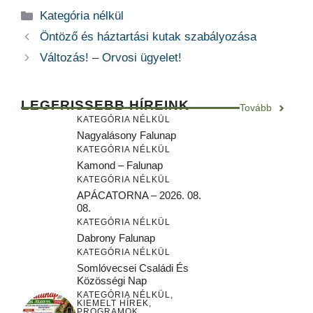
Kategória
Kategória nélkül
Öntöző és háztartási kutak szabályozása
Változás! – Orvosi ügyelet!
LEGFRISSEBB HÍREINK
Tovább
KATEGÓRIA NÉLKÜL
Nagyalásony Falunap
KATEGÓRIA NÉLKÜL
Kamond – Falunap
KATEGÓRIA NÉLKÜL
APÁCATORNA – 2026. 08.
08.
KATEGÓRIA NÉLKÜL
Dabrony Falunap
KATEGÓRIA NÉLKÜL
Somlóvecsei Családi És
Közösségi Nap
KATEGÓRIA NÉLKÜL
,
KIEMELT HÍREK
,
PROGRAMOK