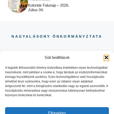
Kolontár Falunap – 2026.
Július 04.
NAGYALÁSONY ÖNKORMÁNYZTATA
Süti beállítások
A legjobb felhasználói élmény biztosítása érdekében olyan technológiákat
használunk, mint például a cookie-k, hogy tároljuk az eszközinformációkat
06 88 504 730
és/vagy hozzáférjünk azokhoz. Ezen technológiákhoz való hozzájárulás
8484 NAGYALÁSONY KOSSUTH
lehetővé teszi számunkra, hogy ezen az oldalon olyan adatokat
LAJOS UTCA 29.
dolgozzunk fel, mint a böngészési viselkedés vagy az egyedi azonosítók. A
hozzájárulás elmaradása vagy visszavonása hátrányosan befolyásolhat
bizonyos funkciókat és funkciókat.
Elfogadom