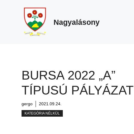
Megszakítás
Kilépés
a
tartalomba
Nagyalásony
BURSA 2022 „A”
TÍPUSÚ PÁLYÁZAT
gergo
2021.09.24.
KATEGÓRIA NÉLKÜL