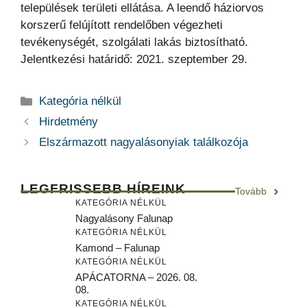
települések területi ellátása. A leendő háziorvos
korszerű felújított rendelőben végezheti
tevékenységét, szolgálati lakás biztosítható.
Jelentkezési határidő: 2021. szeptember 29.
Kategória
Kategória nélkül
Hirdetmény
Elszármazott nagyalásonyiak találkozója
LEGFRISSEBB HÍREINK
Tovább
KATEGÓRIA NÉLKÜL
Nagyalásony Falunap
KATEGÓRIA NÉLKÜL
Kamond – Falunap
KATEGÓRIA NÉLKÜL
APÁCATORNA – 2026. 08.
08.
KATEGÓRIA NÉLKÜL