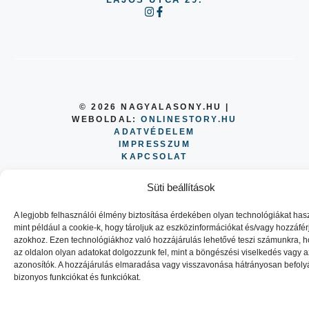
© 2026 NAGYALASONY.HU |
WEBOLDAL:
ONLINESTORY.HU
ADATVÉDELEM
IMPRESSZUM
KAPCSOLAT
Süti beállítások
A legjobb felhasználói élmény biztosítása érdekében olyan technológiákat has
mint például a cookie-k, hogy tároljuk az eszközinformációkat és/vagy hozzáfé
azokhoz. Ezen technológiákhoz való hozzájárulás lehetővé teszi számunkra, 
az oldalon olyan adatokat dolgozzunk fel, mint a böngészési viselkedés vagy 
azonosítók. A hozzájárulás elmaradása vagy visszavonása hátrányosan befoly
bizonyos funkciókat és funkciókat.