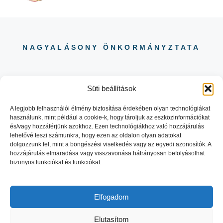
NAGYALÁSONY ÖNKORMÁNYZTATA
Süti beállítások
A legjobb felhasználói élmény biztosítása érdekében olyan technológiákat
használunk, mint például a cookie-k, hogy tároljuk az eszközinformációkat
06 88 504 730
és/vagy hozzáférjünk azokhoz. Ezen technológiákhoz való hozzájárulás
8484 NAGYALÁSONY KOSSUTH
lehetővé teszi számunkra, hogy ezen az oldalon olyan adatokat
LAJOS UTCA 29.
dolgozzunk fel, mint a böngészési viselkedés vagy az egyedi azonosítók. A
hozzájárulás elmaradása vagy visszavonása hátrányosan befolyásolhat
bizonyos funkciókat és funkciókat.
Elfogadom
© 2026 NAGYALASONY.HU |
Elutasítom
WEBOLDAL:
ONLINESTORY.HU