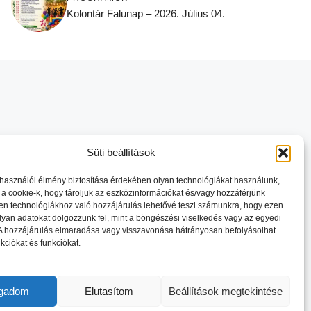
Kolontár Falunap – 2026. Július 04.
Süti beállítások
lhasználói élmény biztosítása érdekében olyan technológiákat használunk,
 a cookie-k, hogy tároljuk az eszközinformációkat és/vagy hozzáférjünk
en technológiákhoz való hozzájárulás lehetővé teszi számunkra, hogy ezen
lyan adatokat dolgozzunk fel, mint a böngészési viselkedés vagy az egyedi
 A hozzájárulás elmaradása vagy visszavonása hátrányosan befolyásolhat
kciókat és funkciókat.
ogadom
Elutasítom
Beállítások megtekintése
VÉDELEM
IMPRESSZUM
KAPCSOLAT