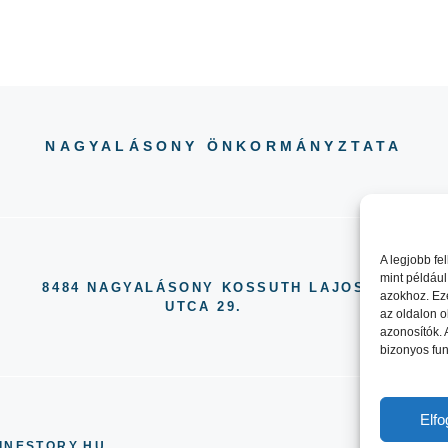
NAGYALÁSONY ÖNKORMÁNYZTATA
A legjobb fe
mint például
8484 NAGYALÁSONY KOSSUTH LAJOS
azokhoz. Ez
UTCA 29.
az oldalon o
azonosítók.
bizonyos fun
Elf
INESTORY.HU
ADAT