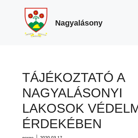
Megszakítás
Kilépés
a
tartalomba
Nagyalásony
TÁJÉKOZTATÓ A
NAGYALÁSONYI
LAKOSOK VÉDEL
ÉRDEKÉBEN
gergo
2020.03.17.