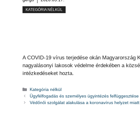
KATEGÓRIA NÉLKÜL
A COVID-19 vírus terjedése okán Magyarország Ko
nagyalásonyi lakosok védelme érdekében a község
intézkedéseket hozta.
Kategória
Kategória nélkül
Ügyfélfogadás és személyes ügyintézés felfüggesztése
Védőnői szolgálat alakulása a koronavírus helyzet miatt