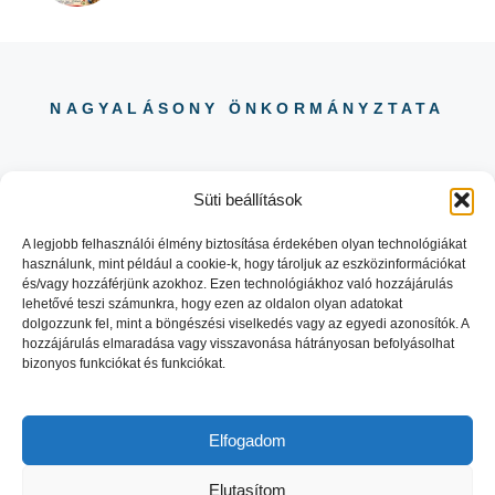
NAGYALÁSONY ÖNKORMÁNYZTATA
Süti beállítások
A legjobb felhasználói élmény biztosítása érdekében olyan technológiákat
használunk, mint például a cookie-k, hogy tároljuk az eszközinformációkat
06 88 504 730
és/vagy hozzáférjünk azokhoz. Ezen technológiákhoz való hozzájárulás
8484 NAGYALÁSONY KOSSUTH
lehetővé teszi számunkra, hogy ezen az oldalon olyan adatokat
LAJOS UTCA 29.
dolgozzunk fel, mint a böngészési viselkedés vagy az egyedi azonosítók. A
hozzájárulás elmaradása vagy visszavonása hátrányosan befolyásolhat
bizonyos funkciókat és funkciókat.
Elfogadom
© 2026 NAGYALASONY.HU |
Elutasítom