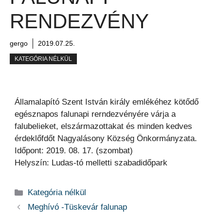
RENDEZVÉNY
gergo
2019.07.25.
KATEGÓRIA NÉLKÜL
Államalapító Szent István király emlékéhez kötődő
egésznapos falunapi rerndezvényére várja a
falubelieket, elszármazottakat és minden kedves
érdeklőfdőt Nagyalásony Község Önkormányzata.
Időpont: 2019. 08. 17. (szombat)
Helyszín: Ludas-tó melletti szabadidőpark
Kategória
Kategória nélkül
Meghívó -Tüskevár falunap