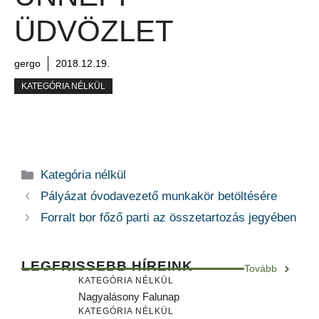
ÜDVÖZLET
gergo
2018.12.19.
KATEGÓRIA NÉLKÜL
Kategória
Kategória nélkül
Pályázat óvodavezető munkakör betöltésére
Forralt bor főző parti az összetartozás jegyében
LEGFRISSEBB HÍREINK
Tovább
KATEGÓRIA NÉLKÜL
Nagyalásony Falunap
KATEGÓRIA NÉLKÜL