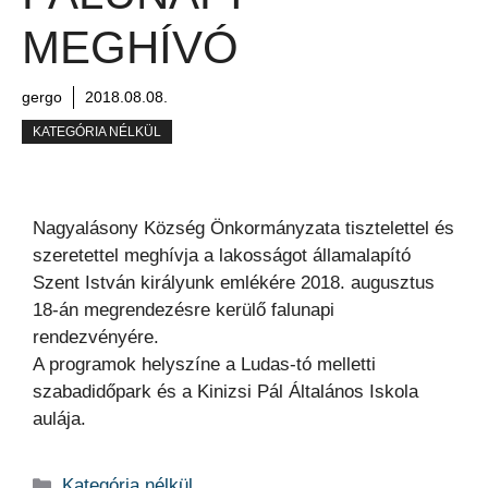
MEGHÍVÓ
gergo
2018.08.08.
KATEGÓRIA NÉLKÜL
Nagyalásony Község Önkormányzata tisztelettel és
szeretettel meghívja a lakosságot államalapító
Szent István királyunk emlékére 2018. augusztus
18-án megrendezésre kerülő falunapi
rendezvényére.
A programok helyszíne a Ludas-tó melletti
szabadidőpark és a Kinizsi Pál Általános Iskola
aulája.
Kategória
Kategória nélkül