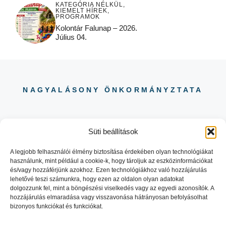
KATEGÓRIA NÉLKÜL
,
KIEMELT HÍREK
,
PROGRAMOK
Kolontár Falunap – 2026.
Július 04.
NAGYALÁSONY ÖNKORMÁNYZTATA
Süti beállítások
A legjobb felhasználói élmény biztosítása érdekében olyan technológiákat
használunk, mint például a cookie-k, hogy tároljuk az eszközinformációkat
06 88 504 730
és/vagy hozzáférjünk azokhoz. Ezen technológiákhoz való hozzájárulás
8484 NAGYALÁSONY KOSSUTH
lehetővé teszi számunkra, hogy ezen az oldalon olyan adatokat
LAJOS UTCA 29.
dolgozzunk fel, mint a böngészési viselkedés vagy az egyedi azonosítók. A
hozzájárulás elmaradása vagy visszavonása hátrányosan befolyásolhat
bizonyos funkciókat és funkciókat.