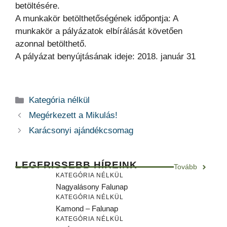
betöltésére.
A munkakör betölthetőségének időpontja: A
munkakör a pályázatok elbírálását követően
azonnal betölthető.
A pályázat benyújtásának ideje: 2018. január 31
Kategória
Kategória nélkül
Megérkezett a Mikulás!
Karácsonyi ajándékcsomag
LEGFRISSEBB HÍREINK
Tovább
KATEGÓRIA NÉLKÜL
Nagyalásony Falunap
KATEGÓRIA NÉLKÜL
Kamond – Falunap
KATEGÓRIA NÉLKÜL