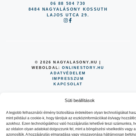
06 88 504 730
8484 NAGYALÁSONY KOSSUTH
LAJOS UTCA 29.
© 2026 NAGYALASONY.HU |
WEBOLDAL:
ONLINESTORY.HU
ADATVÉDELEM
IMPRESSZUM
KAPCSOLAT
Süti beállítások
A legjobb felhasználói élmény biztosítása érdekében olyan technológiákat has
mint például a cookie-k, hogy tároljuk az eszközinformációkat és/vagy hozzáfé
azokhoz. Ezen technológiákhoz való hozzájárulás lehetővé teszi számunkra, 
az oldalon olyan adatokat dolgozzunk fel, mint a böngészési viselkedés vagy 
azonosítók. A hozzájárulás elmaradása vagy visszavonása hátrányosan befoly