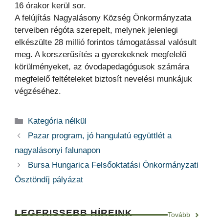
16 órakor kerül sor.
A felújítás Nagyalásony Község Önkormányzata
terveiben régóta szerepelt, melynek jelenlegi
elkészülte 28 millió forintos támogatással valósult
meg. A korszerűsítés a gyerekeknek megfelelő
körülményeket, az óvodapedagógusok számára
megfelelő feltételeket biztosít nevelési munkájuk
végzéséhez.
Kategória
Kategória nélkül
Pazar program, jó hangulatú együttlét a
nagyalásonyi falunapon
Bursa Hungarica Felsőoktatási Önkormányzati
Ösztöndíj pályázat
LEGFRISSEBB HÍREINK
Tovább