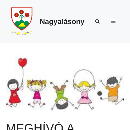
Megszakítás
Kilépés
a
tartalomba
Nagyalásony
Menü
MEGHÍVÓ A