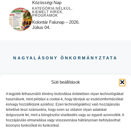
Közösségi Nap
KATEGÓRIA NÉLKÜL
,
KIEMELT HÍREK
,
PROGRAMOK
Kolontár Falunap – 2026.
Július 04.
NAGYALÁSONY ÖNKORMÁNYZTATA
Süti beállítások
A legjobb felhasználói élmény biztosítása érdekében olyan technológiákat
használunk, mint például a cookie-k, hogy tároljuk az eszközinformációkat
06 88 504 730
és/vagy hozzáférjünk azokhoz. Ezen technológiákhoz való hozzájárulás
8484 NAGYALÁSONY KOSSUTH
lehetővé teszi számunkra, hogy ezen az oldalon olyan adatokat
LAJOS UTCA 29.
dolgozzunk fel, mint a böngészési viselkedés vagy az egyedi azonosítók. A
hozzájárulás elmaradása vagy visszavonása hátrányosan befolyásolhat
bizonyos funkciókat és funkciókat.