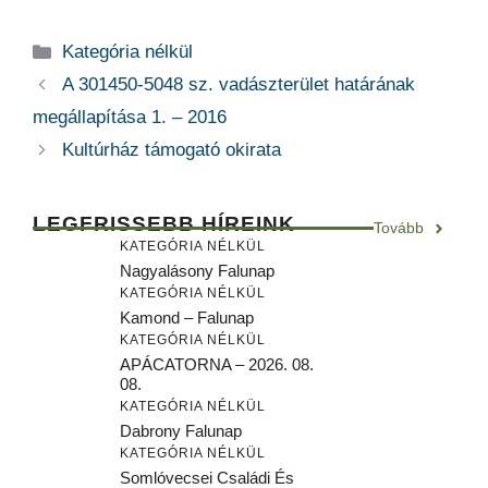
Kategória
Kategória nélkül
A 301450-5048 sz. vadászterület határának
megállapítása 1. – 2016
Kultúrház támogató okirata
LEGFRISSEBB HÍREINK
Tovább
KATEGÓRIA NÉLKÜL
Nagyalásony Falunap
KATEGÓRIA NÉLKÜL
Kamond – Falunap
KATEGÓRIA NÉLKÜL
APÁCATORNA – 2026. 08.
08.
KATEGÓRIA NÉLKÜL
Dabrony Falunap
KATEGÓRIA NÉLKÜL
Somlóvecsei Családi És